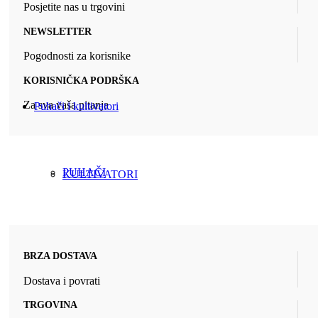
Posjetite nas u trgovini
NEWSLETTER
Pogodnosti za korisnike
KORISNIČKA PODRŠKA
Za sva vaša pitanja
Puhači i kultivatori
PUHAČI
KULTIVATORI
BRZA DOSTAVA
Dostava i povrati
TRGOVINA