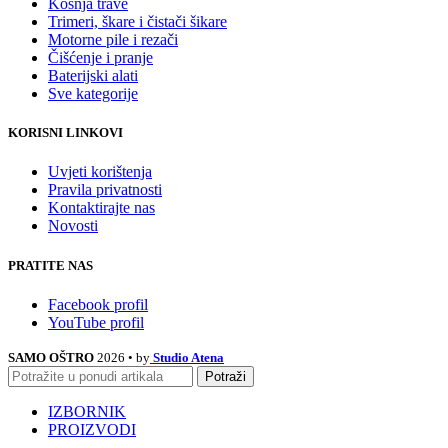
Košnja trave
Trimeri, škare i čistači šikare
Motorne pile i rezači
Čišćenje i pranje
Baterijski alati
Sve kategorije
KORISNI LINKOVI
Uvjeti korištenja
Pravila privatnosti
Kontaktirajte nas
Novosti
PRATITE NAS
Facebook profil
YouTube profil
SAMO OŠTRO
2026 • by
Studio Atena
Potraži
IZBORNIK
PROIZVODI