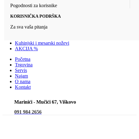
Pogodnosti za korisnike
KORISNIČKA PODRŠKA
Za sva vaša pitanja
Kuhinjski i mesarski noževi
AKCIJA %
Početna
Trgovina
Servis
Najam
O nama
Kontakt
Marinići - Mučići 67, Viškovo
091 984 2656
Makita