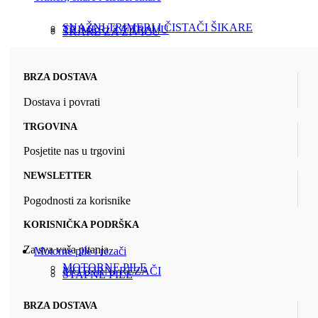
SNAŽNI TRIMERI I ČISTAČI ŠIKARE
TRIMERI ZA TRAVU
ŠKARE ZA ŽIVICU
BRZA DOSTAVA
Dostava i povrati
TRGOVINA
Posjetite nas u trgovini
NEWSLETTER
Pogodnosti za korisnike
KORISNIČKA PODRŠKA
Za sva vaša pitanja
Motorne pile i rezači
MOTORNE PILE
MOTORNI REZAČI
ŠTAPNE PILE
BRZA DOSTAVA