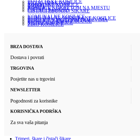
ROTACIJSKE KOSILICE
VRTNI TRAKTORI
ROBOTSKE KOSILICE
RIDERI
KOSILICE S OKRETOM NA MJESTU
ČISTAČI KOROVA
ČISTAČI ŽBUNJA / ŠIKARE
KOMUNALNE KOSILICE
KOMUNALNE SVESTRANE KOSILICE
KOSILICE S MLATNIM NOŽEVIMA
KOSILICE ZA MALČIRANJE
SJEDEĆE KOSILICE
ŽIRO KOSILICE
BRZA DOSTAVA
Dostava i povrati
TRGOVINA
Posjetite nas u trgovini
NEWSLETTER
Pogodnosti za korisnike
KORISNIČKA PODRŠKA
Za sva vaša pitanja
Trimeri, škare i čistači šikare