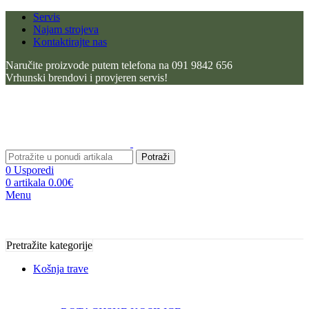
Servis
Najam strojeva
Kontaktirajte nas
Naručite proizvode putem telefona na 091 9842 656
Vrhunski brendovi i provjeren servis!
Potraži
0
Usporedi
0
artikala
0.00
€
Menu
Pretražite kategorije
Košnja trave