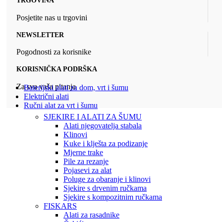
TRGOVINA
Posjetite nas u trgovini
NEWSLETTER
Pogodnosti za korisnike
KORISNIČKA PODRŠKA
Za sva vaša pitanja
Baterijski alati za dom, vrt i šumu
Električni alati
Ručni alat za vrt i šumu
SJEKIRE I ALATI ZA ŠUMU
Alati njegovatelja stabala
Klinovi
Kuke i klješta za podizanje
Mjerne trake
Pile za rezanje
Pojasevi za alat
Poluge za obaranje i klinovi
Sjekire s drvenim ručkama
Sjekire s kompozitnim ručkama
FISKARS
Alati za rasadnike