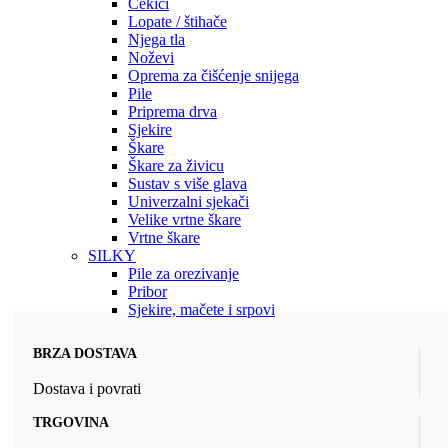
Čekići
Lopate / štihače
Njega tla
Noževi
Oprema za čišćenje snijega
Pile
Priprema drva
Sjekire
Škare
Škare za živicu
Sustav s više glava
Univerzalni sjekači
Velike vrtne škare
Vrtne škare
SILKY
Pile za orezivanje
Pribor
Sjekire, mačete i srpovi
BRZA DOSTAVA
Dostava i povrati
TRGOVINA