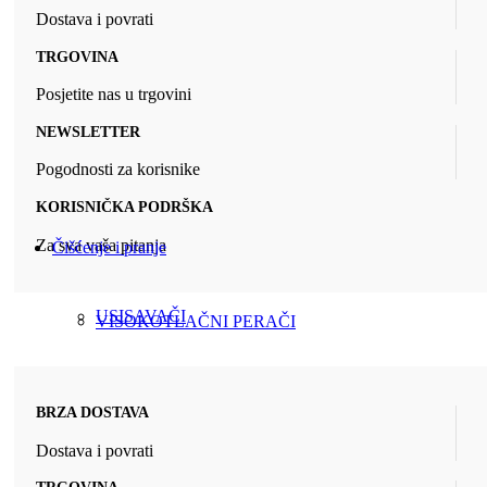
Dostava i povrati
TRGOVINA
Posjetite nas u trgovini
NEWSLETTER
Pogodnosti za korisnike
KORISNIČKA PODRŠKA
Za sva vaša pitanja
Čišćenje i pranje
USISAVAČI
VISOKOTLAČNI PERAČI
BRZA DOSTAVA
Dostava i povrati