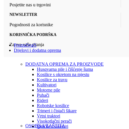
Posjetite nas u trgovini
NEWSLETTER
Pogodnosti za korisnike
KORISNIČKA PODRŠKA
Za sva vaša pitanja
Prozračivači
Dijelovi i dodatna oprema
DODATNA OPREMA ZA PROIZVODE
Husqvarna pile i čišćenje šuma
Kosilice s okretom na mjestu
Kosilice za travu
Kultivatori
Motorne pile
Puhači
Rideri
Robotske kosilice
Trimeri i čistači šikare
Vrtni traktori
Visokotlačni perači
OSOBNA ZAŠTITA
Igračke i suveniri