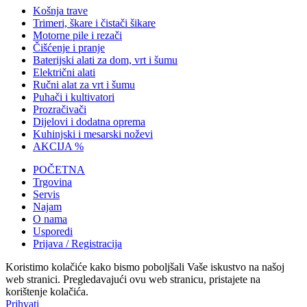
Košnja trave
Trimeri, škare i čistači šikare
Motorne pile i rezači
Čišćenje i pranje
Baterijski alati za dom, vrt i šumu
Električni alati
Ručni alat za vrt i šumu
Puhači i kultivatori
Prozračivači
Dijelovi i dodatna oprema
Kuhinjski i mesarski noževi
AKCIJA %
POČETNA
Trgovina
Servis
Najam
O nama
Usporedi
Prijava / Registracija
Koristimo kolačiće kako bismo poboljšali Vaše iskustvo na našoj
web stranici. Pregledavajući ovu web stranicu, pristajete na
korištenje kolačića.
Prihvati