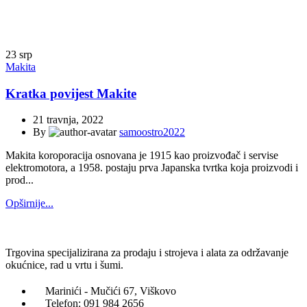
Početna
Archive by Category "Makita"
23
srp
Makita
Kratka povijest Makite
21 travnja, 2022
By
samoostro2022
Makita koroporacija osnovana je 1915 kao proizvođač i servise
elektromotora, a 1958. postaju prva Japanska tvrtka koja proizvodi i
prod...
Opširnije...
Trgovina specijalizirana za prodaju i strojeva i alata za održavanje
okućnice, rad u vrtu i šumi.
Marinići - Mučići 67, Viškovo
Telefon: 091 984 2656