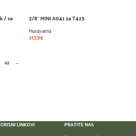
Buy Now
k / sa
3/8″ MINI A041 za T425
Husqvarna
31.59
€
Buy Now
62
→
ORISNI LINKOVI
PRATITE NAS