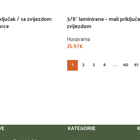
Buy Now
iključak / sa zvijezdom
3/8″ laminirane – mali priključa
orce
zvijezdom
Husqvarna
35.97
€
Buy Now
1
2
3
4
…
60
61
VE
KATEGORIJE
K