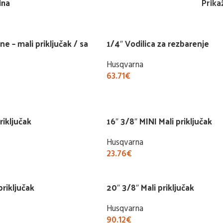
ina
Prika
ne – mali priključak / sa
1/4″ Vodilica za rezbarenje
Husqvarna
63.71
€
Buy Now
riključak
16″ 3/8″ MINI Mali priključak
Husqvarna
23.76
€
Buy Now
priključak
20″ 3/8″ Mali priključak
Husqvarna
90.12
€