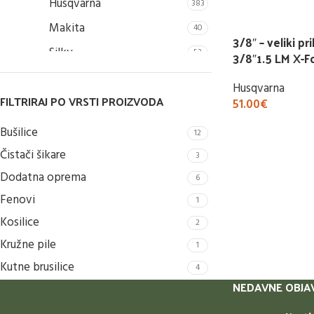
Husqvarna
383
Buy Now
Makita
40
3/8″ – veliki pr
Silky
53
3/8″1.5 LM X-F
Stiga
4
Husqvarna
FILTRIRAJ PO VRSTI PROIZVODA
51.00
€
Buy Now
Bušilice
12
Čistači šikare
3
Dodatna oprema
6
Fenovi
1
Kosilice
2
Kružne pile
1
Kutne brusilice
4
NEDAVNE OBJA
Motorne pile
6
Oscilirajuće brusilice
1