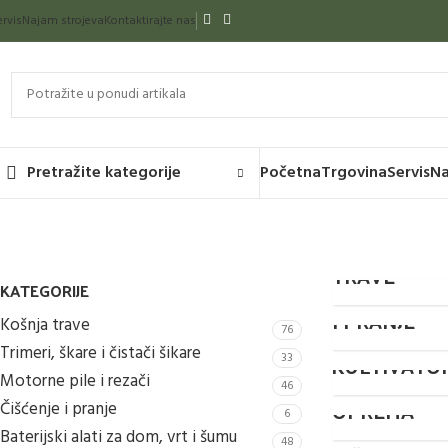
ervis
Najam strojeva
Kontaktirajte nas
Početna
Trgovina
Servis
N
Pretražite kategorije
KOŠNJA
TRAVE
ČIŠĆENJE
KATEGORIJE
I PRANJE
Košnja trave
76
PUHAČI I
DIJELOVI I
Trimeri, škare i čistači šikare
33
KULTIVATO
DODATNA
Motorne pile i rezači
46
OPREMA
Čišćenje i pranje
6
Baterijski alati za dom, vrt i šumu
48