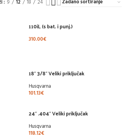
ži
9
12
18
24
110iL (s bat. i punj.)
310.00
€
Buy Now
18″ 3/8″ Veliki priključak
Husqvarna
101.13
€
Buy Now
24″ .404″ Veliki priključak
Husqvarna
118.12
€