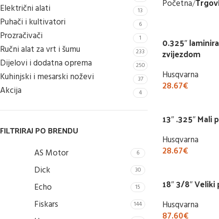
Početna
Trgov
Električni alati
13
Puhači i kultivatori
6
Prozračivači
1
0.325″ laminira
Ručni alat za vrt i šumu
zvijezdom
233
Dijelovi i dodatna oprema
250
Husqvarna
Kuhinjski i mesarski noževi
37
28.67
€
Akcija
4
Buy Now
13″ .325″ Mali p
FILTRIRAJ PO BRENDU
Husqvarna
28.67
€
AS Motor
6
Buy Now
Dick
30
18″ 3/8″ Veliki 
Echo
15
Fiskars
Husqvarna
144
87.60
€