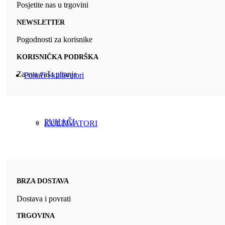
Posjetite nas u trgovini
NEWSLETTER
Pogodnosti za korisnike
KORISNIČKA PODRŠKA
Za sva vaša pitanja
Puhači i kultivatori
PUHAČI
KULTIVATORI
BRZA DOSTAVA
Dostava i povrati
TRGOVINA