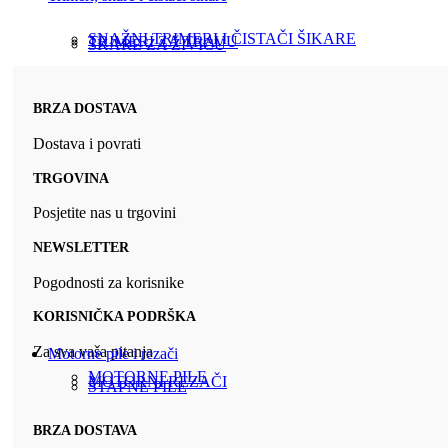
SNAŽNI TRIMERI I ČISTAČI ŠIKARE
TRIMERI ZA TRAVU
ŠKARE ZA ŽIVICU
BRZA DOSTAVA
Dostava i povrati
TRGOVINA
Posjetite nas u trgovini
NEWSLETTER
Pogodnosti za korisnike
KORISNIČKA PODRŠKA
Za sva vaša pitanja
Motorne pile i rezači
MOTORNE PILE
MOTORNI REZAČI
ŠTAPNE PILE
BRZA DOSTAVA