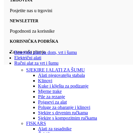
TRGOVINA
Posjetite nas u trgovini
NEWSLETTER
Pogodnosti za korisnike
KORISNIČKA PODRŠKA
Za sva vaša pitanja
Baterijski alati za dom, vrt i šumu
Električni alati
Ručni alat za vrt i šumu
SJEKIRE I ALATI ZA ŠUMU
Alati njegovatelja stabala
Klinovi
Kuke i klješta za podizanje
Mjerne trake
Pile za rezanje
Pojasevi za alat
Poluge za obaranje i klinovi
Sjekire s drvenim ručkama
Sjekire s kompozitnim ručkama
FISKARS
Alati za rasadnike