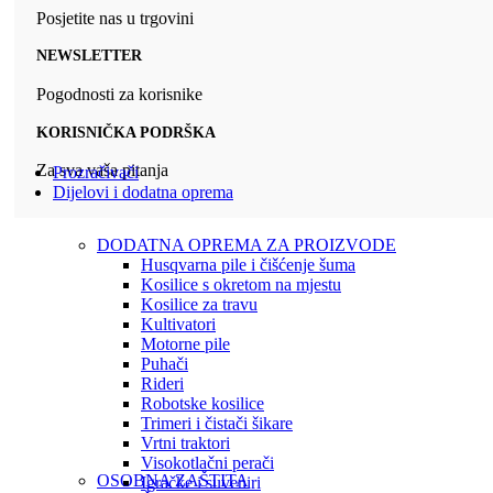
Posjetite nas u trgovini
NEWSLETTER
Pogodnosti za korisnike
KORISNIČKA PODRŠKA
Za sva vaša pitanja
Prozračivači
Dijelovi i dodatna oprema
DODATNA OPREMA ZA PROIZVODE
Husqvarna pile i čišćenje šuma
Kosilice s okretom na mjestu
Kosilice za travu
Kultivatori
Motorne pile
Puhači
Rideri
Robotske kosilice
Trimeri i čistači šikare
Vrtni traktori
Visokotlačni perači
OSOBNA ZAŠTITA
Igračke i suveniri