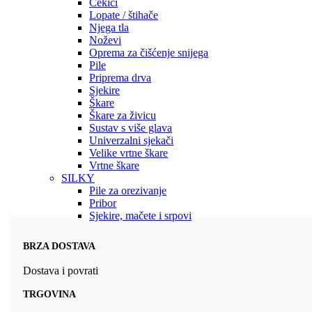
Čekići
Lopate / štihače
Njega tla
Noževi
Oprema za čišćenje snijega
Pile
Priprema drva
Sjekire
Škare
Škare za živicu
Sustav s više glava
Univerzalni sjekači
Velike vrtne škare
Vrtne škare
SILKY
Pile za orezivanje
Pribor
Sjekire, mačete i srpovi
BRZA DOSTAVA
Dostava i povrati
TRGOVINA