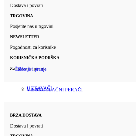
Dostava i povrati
TRGOVINA
Posjetite nas u trgovini
NEWSLETTER
Pogodnosti za korisnike
KORISNIČKA PODRŠKA
Za sva vaša pitanja
Čišćenje i pranje
USISAVAČI
VISOKOTLAČNI PERAČI
BRZA DOSTAVA
Dostava i povrati