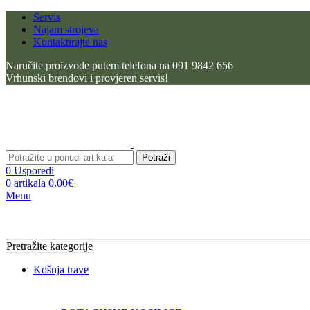
Servis
Najam strojeva
Kontaktirajte nas
Naručite proizvode putem telefona na 091 9842 656
Vrhunski brendovi i provjeren servis!
Potraži
0
Usporedi
0
artikala
0.00
€
Menu
Pretražite kategorije
Košnja trave