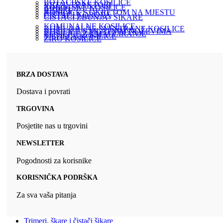
ROTACIJSKE KOSILICE
VRTNI TRAKTORI
ROBOTSKE KOSILICE
RIDERI
KOSILICE S OKRETOM NA MJESTU
ČISTAČI KOROVA
ČISTAČI ŽBUNJA / ŠIKARE
KOMUNALNE KOSILICE
KOMUNALNE SVESTRANE KOSILICE
KOSILICE S MLATNIM NOŽEVIMA
KOSILICE ZA MALČIRANJE
SJEDEĆE KOSILICE
ŽIRO KOSILICE
BRZA DOSTAVA
Dostava i povrati
TRGOVINA
Posjetite nas u trgovini
NEWSLETTER
Pogodnosti za korisnike
KORISNIČKA PODRŠKA
Za sva vaša pitanja
Trimeri, škare i čistači šikare