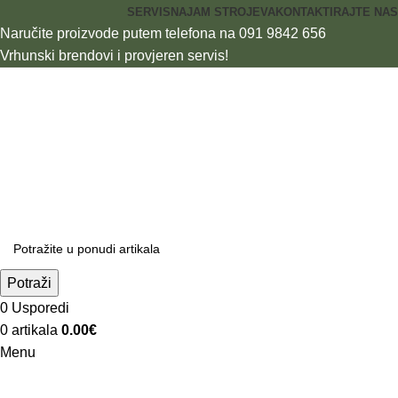
SERVIS
NAJAM STROJEVA
KONTAKTIRAJTE NAS
Naručite proizvode putem telefona na 091 9842 656
Vrhunski brendovi i provjeren servis!
Potraži
0
Usporedi
0
artikala
0.00
€
Menu