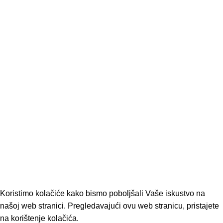
Čišćenje i pranje
Baterijski alati
Sve kategorije
KORISNI LINKOVI
Uvjeti korištenja
Pravila privatnosti
Kontaktirajte nas
Novosti
PRATITE NAS
Facebook profil
YouTube profil
SAMO OŠTRO
2026 • by
Studio Atena
Koristimo kolačiće kako bismo poboljšali Vaše iskustvo na
našoj web stranici. Pregledavajući ovu web stranicu, pristajete
na korištenje kolačića.