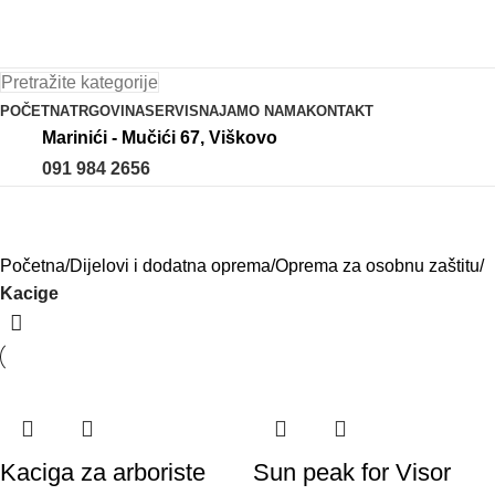
Pretražite kategorije
POČETNA
TRGOVINA
SERVIS
NAJAM
O NAMA
KONTAKT
Marinići - Mučići 67, Viškovo
091 984 2656
Kacige
Početna
Dijelovi i dodatna oprema
Oprema za osobnu zaštitu
Kacige
Kaciga za arboriste
Sun peak for Visor