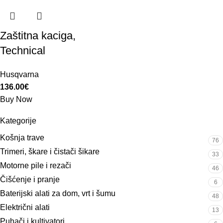
Zaštitna kaciga,
Technical
Husqvarna
136.00
€
Buy Now
Kategorije
Košnja trave
76
Trimeri, škare i čistači šikare
33
Motorne pile i rezači
46
Čišćenje i pranje
6
Baterijski alati za dom, vrt i šumu
48
Električni alati
13
Puhači i kultivatori