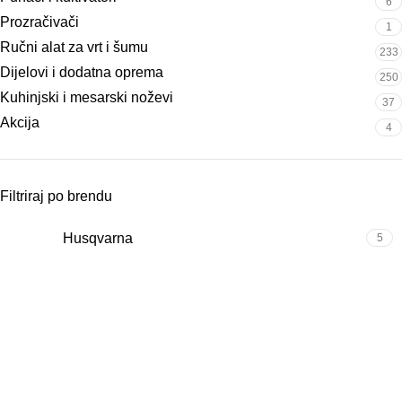
6
Prozračivači
1
Ručni alat za vrt i šumu
233
Dijelovi i dodatna oprema
250
Kuhinjski i mesarski noževi
37
Akcija
4
Filtriraj po brendu
Husqvarna
5