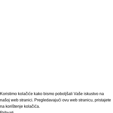
Baterijski alati
Sve kategorije
KORISNI LINKOVI
Uvjeti korištenja
Pravila privatnosti
Kontaktirajte nas
Novosti
PRATITE NAS
Facebook profil
YouTube profil
SAMO OŠTRO
2026 • by
Studio Atena
Koristimo kolačiće kako bismo poboljšali Vaše iskustvo na
našoj web stranici. Pregledavajući ovu web stranicu, pristajete
na korištenje kolačića.
Prihvati