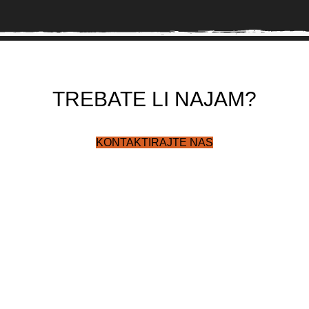
TREBATE LI NAJAM?
KONTAKTIRAJTE NAS
Trgovina specijalizirana za prodaju i strojeva i alata za
održavanje okućnice, rad u vrtu i šumi.
Marinići - Mučići 67, Viškovo
Telefon: 091 984 2656
Email: prodaja@samoostro.hr