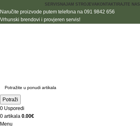
SERVIS
NAJAM STROJEVA
KONTAKTIRAJTE NAS
Naručite proizvode putem telefona na 091 9842 656
Vrhunski brendovi i provjeren servis!
Potraži
0
Usporedi
0
artikala
0.00
€
Menu