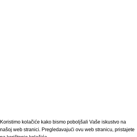
Čišćenje i pranje
Baterijski alati
Sve kategorije
KORISNI LINKOVI
Uvjeti korištenja
Pravila privatnosti
Kontaktirajte nas
Novosti
PRATITE NAS
Facebook profil
YouTube profil
SAMO OŠTRO
2026 • by
Studio Atena
Koristimo kolačiće kako bismo poboljšali Vaše iskustvo na
našoj web stranici. Pregledavajući ovu web stranicu, pristajete