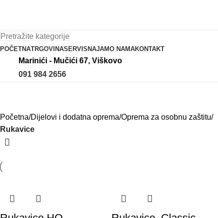
Pretražite kategorije
POČETNA
TRGOVINA
SERVIS
NAJAM
O NAMA
KONTAKT
Marinići - Mučići 67, Viškovo
091 984 2656
Rukavice
Početna
Dijelovi i dodatna oprema
Oprema za osobnu zaštitu
Rukavice
Rukavice HQ
Rukavice, Classic