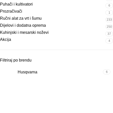
Puhači i kultivatori
6
Prozračivači
1
Ručni alat za vrt i šumu
233
Dijelovi i dodatna oprema
250
Kuhinjski i mesarski noževi
37
Akcija
4
Filtriraj po brendu
Husqvarna
6