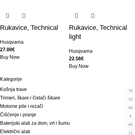
Rukavice, Technical
Rukavice, Technical
light
Husqvarna
27.00
€
Husqvarna
Buy Now
22.56
€
Buy Now
Kategorije
Košnja trave
76
Trimeri, škare i čistači šikare
33
Motorne pile i rezači
46
Čišćenje i pranje
6
Baterijski alati za dom, vrt i šumu
48
Električni alati
13